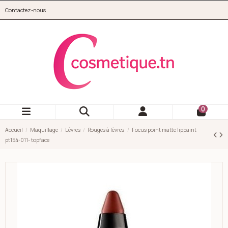
Aller au contenu principal
Contactez-nous
cosmetique.tn
0
Accueil
Maquillage
Lèvres
Rouges à lèvres
Focus point matte lippaint
pt154-011- topface