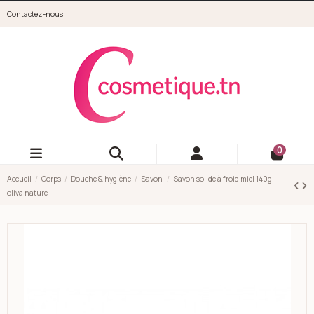
Aller au contenu principal
Contactez-nous
cosmetique.tn
0
Accueil
Corps
Douche & hygiène
Savon
Savon solide à froid miel 140g-
oliva nature