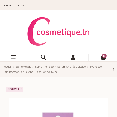
Aller au contenu principal
Contactez-nous
cosmetique.tn
0
Accueil
Soins visage
Soins Anti-âge
Sérum Anti-âge Visage
Byphasse
Skin Booster Sérum Anti-Rides Rétinol 50ml
NOUVEAU