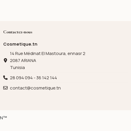
Contactez-nous
Cosmetique.tn
14 Rue Médinat El Mastoura, ennasr 2
2087 ARIANA
Tunisia
28 094 094 - 36 142 144
contact@cosmetique.tn
ION™