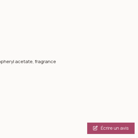
copheryl acetate, fragrance
Écrire un avis