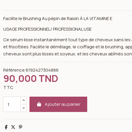
Facilite le Brushing Au pépin de Raisin À LA VITAMINE E
USAGE PROFESSIONNEL/ PROFESSIONAL USE
Ce sérum lisse instantanément tout type de cheveux sans les alo
et frisottées. Facilite le démêlage, le coiffage et le brushing, a
cheveux sont plus lisses et soyeux, et les cheveux abîmés son
Référence
6192427304886
90,000 TND
TTC
Ajouter au panier
n image gallery for k-reine Sérum anti frizz anti statique 1000 ml
Partager
Tweet
Pinterest