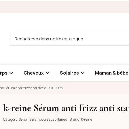
rps
Cheveux
Solaires
Maman & béb
ine Sérum anti frizz anti statique 1000 ml
k-reine Sérum anti frizz anti st
tique 1000 ml
Category:
Sérums & ampoules capillaires
Brand:
K-reine