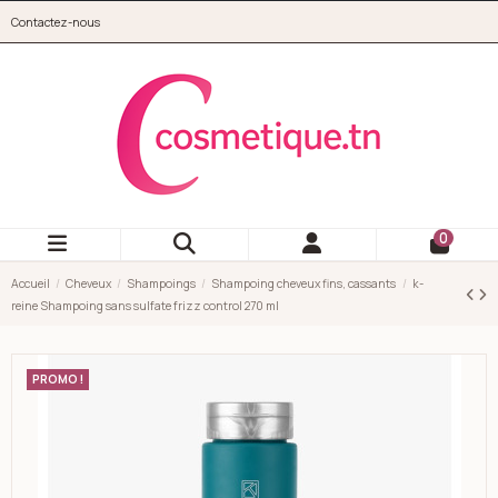
Aller au contenu principal
Contactez-nous
cosmetique.tn
0
Accueil
Cheveux
Shampoings
Shampoing cheveux fins, cassants
k-
reine Shampoing sans sulfate frizz control 270 ml
PROMO !