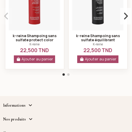
k-reine Shampoing sans
k-reine Shampoing sans
sulfate protect color
sulfate équilibrant
270ml
intensif 270ml
K-reine
K-reine
22,500 TND
22,500 TND
Ajouter au panier
Ajouter au panier
Informations
Nos produits