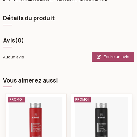
Détails du produit
Avis
(0)
Écrire un avis
Aucun avis
Vous aimerez aussi
k-reine Shampoing sans sulfate protect color 270ml
k-reine Shampoing 
PROMO !
PROMO !