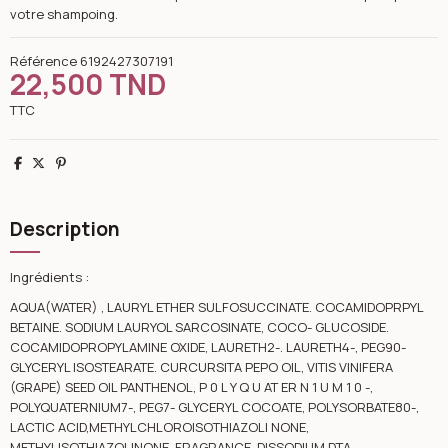
votre shampoing.
Référence
6192427307191
22,500 TND
TTC
Partager
Tweet
Pinterest
Description
Ingrédients :
AQUA(WATER) , LAURYL ETHER SULFOSUCCINATE. COCAMIDOPRPYL
BETAINE. SODIUM LAURYOL SARCOSINATE, COCO- GLUCOSIDE.
COCAMIDOPROPYLAMINE OXIDE, LAURETH2-. LAURETH4-, PEG90-
GLYCERYL ISOSTEARATE. CURCURSITA PEPO OIL, VITIS VINIFERA
(GRAPE) SEED OIL PANTHENOL, P 0 L Y Q U AT ER N 1 U M 1 0 -,
POLYQUATERNIUM7-, PEG7- GLYCERYL COCOATE, POLYSORBATE80-,
LACTIC ACID,METHYLCHLOROISOTHIAZOLI NONE,
METHYLISOTHIAZOLINONE, FRAGRANCE, DISSODIUM DTA.