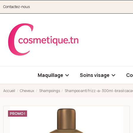
Aller au contenu principal
Contactez-nous
cosmetique.tn
Maquillage
Soins visage
Co
Accueil
Cheveux
Shampoings
Shampoo anti frizz -a- 300ml -brasil caca
Open high resolution image of Shampoo anti frizz -a- 300ml -br
PROMO !