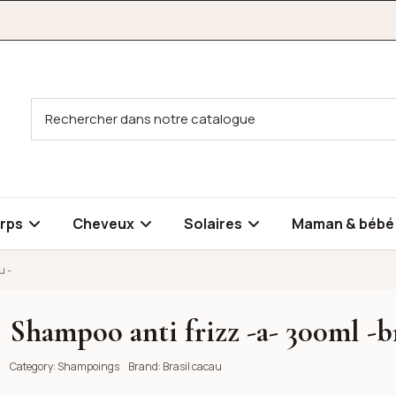
rps
Cheveux
Solaires
Maman & béb
u -
Shampoo anti frizz -a- 300ml -br
asil cacau -
Category:
Shampoings
Brand:
Brasil cacau