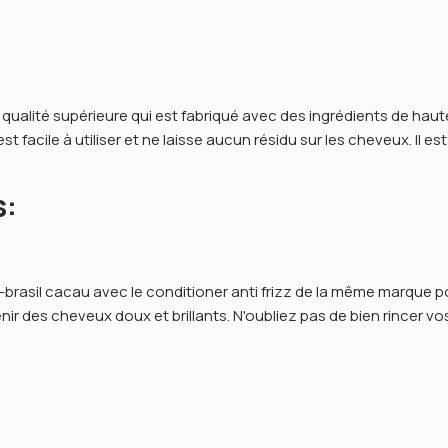
ualité supérieure qui est fabriqué avec des ingrédients de haute qu
t facile à utiliser et ne laisse aucun résidu sur les cheveux. Il
s:
 -brasil cacau avec le conditioner anti frizz de la même marque
 des cheveux doux et brillants. N'oubliez pas de bien rincer vos 