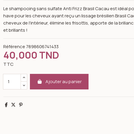
Le shampooing sans sulfate Anti Frizz Brasil Cacau est idéal p
have pour les cheveux ayant reçu un lissage brésilien Brasil C
cheveux de l'intérieur, élimine les frisottis, apporte de la bri
et brillants !
Référence
7898606741433
40,000 TND
TTC
Ajouter au panier
Partager
Tweet
Pinterest
Open image gallery for Shampoo anti frizz -a- 300ml -brasil cacau -