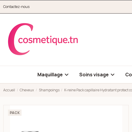
Aller au contenu principal
Contactez-nous
cosmetique.tn
Maquillage
Soins visage
Co
Accueil
Cheveux
Shampoings
K-reine Pack capillaire Hydratant protect c
Open high resolution image of K-reine Pack capillaire Hydratan
PACK