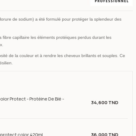
chlorure de sodium) a été formulé pour protéger la splendeur des
a fibre capillaire les éléments protéiques perdus durant les
x.
nosité de la couleur et à rendre les cheveux brillants et souples. Ce
ésilien.
lor Protect - Protéine De Blé -
34,600 TND
r
 protect color 420ml
36,000 TND