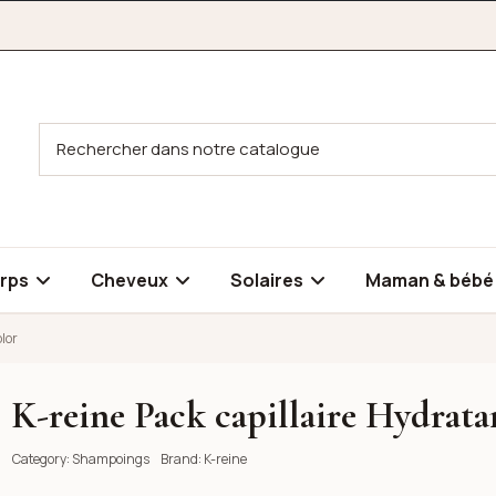
rps
Cheveux
Solaires
Maman & béb
olor
K-reine Pack capillaire Hydrata
t protect color
Category:
Shampoings
Brand:
K-reine