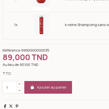
1x
k-reine Shampoing sans su
Référence
9990000000035
89,000 TND
Au lieu de 93,100 TND
TTC
Ajouter au panier
Partager
Tweet
Pinterest