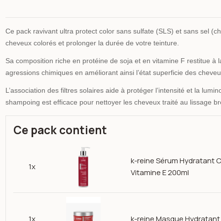
Ce pack ravivant ultra protect color sans sulfate (SLS) et sans sel (
cheveux colorés et prolonger la durée de votre teinture.
Sa composition riche en protéine de soja et en vitamine F restitue à l
agressions chimiques en améliorant ainsi l’état superficie des cheveu
L’association des filtres solaires aide à protéger l’intensité et la lumi
shampoing est efficace pour nettoyer les cheveux traité au lissage br
Ce pack contient
k-reine Sérum Hydratant Co
1x
Vitamine E 200ml
n image gallery for K-reine Pack capillaire Hydratant protect colo
1x
k-reine Masque Hydratant