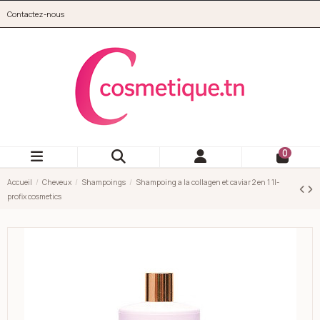
Aller au contenu principal
Contactez-nous
cosmetique.tn
0
Accueil
Cheveux
Shampoings
Shampoing a la collagen et caviar 2 en 1 1l-
profix cosmetics