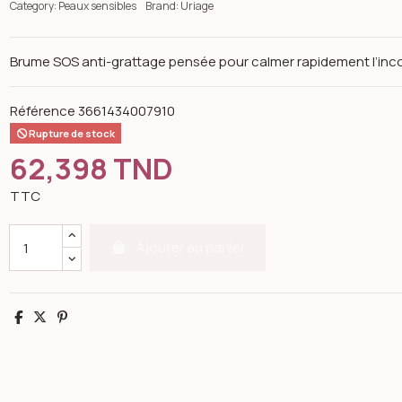
Category:
Peaux sensibles
Brand:
Uriage
Brume SOS anti-grattage pensée pour calmer rapidement l’inc
Référence
3661434007910
Rupture de stock
62,398 TND
TTC
Ajouter au panier
Partager
Tweet
Pinterest
n image gallery for Uriage Xémose brume sos anti-grattage tou