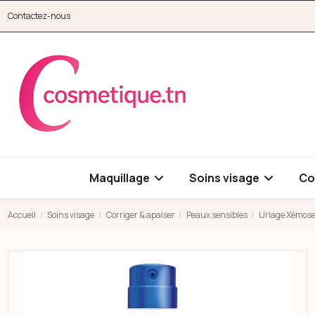
Aller au contenu principal
Contactez-nous
cosmetique.tn
Maquillage
Soins visage
Co
Accueil
Soins visage
Corriger & apaiser
Peaux sensibles
Uriage Xémose
Open high resolution image of Uriage Xémose brume sos anti-