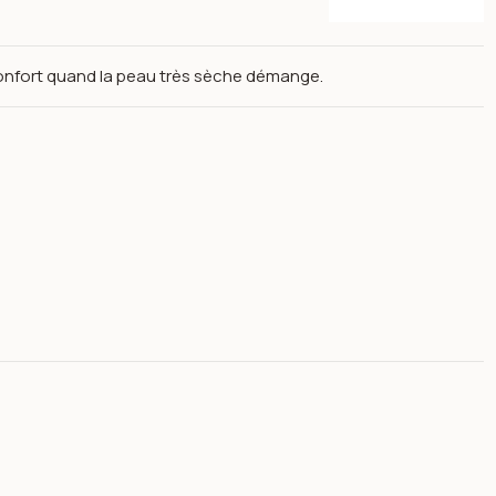
onfort quand la peau très sèche démange.
s types de peaux 200ml