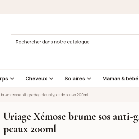
rps
Cheveux
Solaires
Maman & béb
 brume sos anti-grattage tous types de peaux 200ml
Uriage Xémose brume sos anti-gr
grattage tous types de peaux 200ml
peaux 200ml