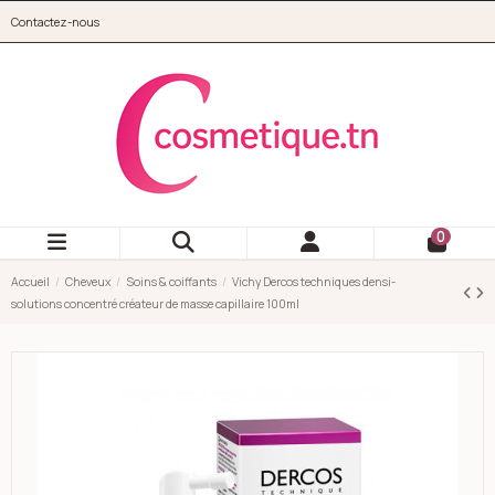
Aller au contenu principal
Contactez-nous
cosmetique.tn
0
Accueil
Cheveux
Soins & coiffants
Vichy Dercos techniques densi-
solutions concentré créateur de masse capillaire 100ml