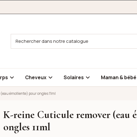
rps
Cheveux
Solaires
Maman & béb
 (eau émolliente) pour ongles 11ml
K-reine Cuticule remover (eau 
molliente) pour ongles 11ml
ongles 11ml