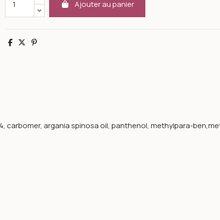
Ajouter au panier
Partager
Tweet
Pinterest
-4, carbomer, argania spinosa oil, panthenol, methylpara-ben,me