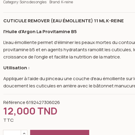
Category:
Soins des ongles
Brand:
K-reine
CUTICULE REMOVER (EAU ÉMOLLIENTE) 11 ML K-REINE
l'Huile d'Argon La Provitamine B5
L'eau émolliente permet d'éliminer les peaux mortes du contour 
provitamine b5 et en agents hydratants ramollit les cuticules, lui
croissance de l'ongle et facilite la nutrition de la matrice.
Utilisation :
Appliquer à l'aide du pinceau une couche d'eau émolliente sur le
doucement les cuticules en arrière avec le bâtonnet manucure. 
Référence
6192427306026
12,000 TND
n image gallery for K-reine Cuticule remover (eau émolliente) po
TTC