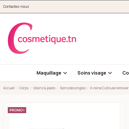
Aller au contenu principal
Contactez-nous
cosmetique.tn
Maquillage
Soins visage
Co
Accueil
Corps
Mains & pieds
Soins des ongles
K-reine Cuticule remover
Open high resolution image of K-reine Cuticule remover (eau é
PROMO !