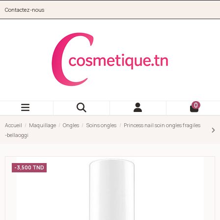
Aller au contenu principal
Contactez-nous
cosmetique.tn
0
Accueil
Maquillage
Ongles
Soins ongles
Princess nail soin ongles fragiles
-bellaoggi
-3,500 TND