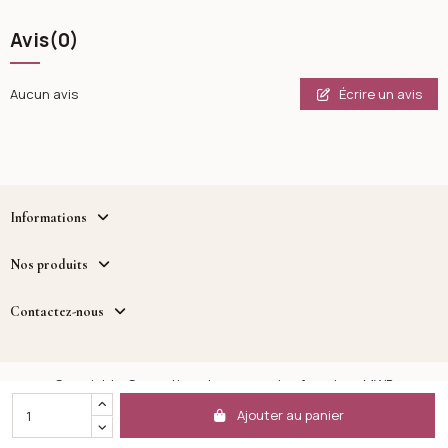
Avis
(0)
Écrire un avis
Aucun avis
Informations
Nos produits
Contactez-nous
Copyright - Cosmetique.tn - un service fourni par MWB
DISTRIBUTION™
Ajouter au panier
Facebook
Instagram