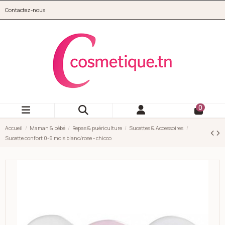
Aller au contenu principal
Contactez-nous
cosmetique.tn
0
Accueil
Maman & bébé
Repas & puériculture
Sucettes & Accessoires
Sucette confort 0-6 mois blanc/rose - chicco