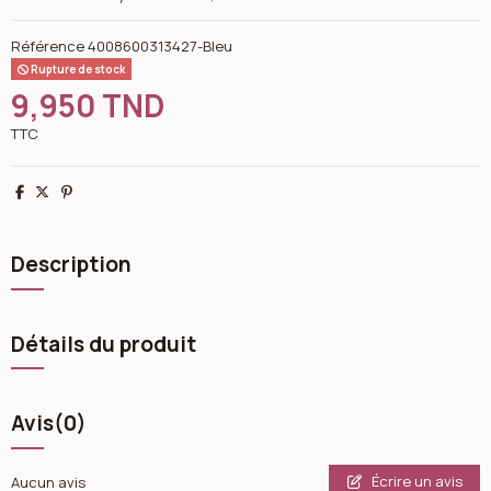
Référence
4008600313427-Bleu
Rupture de stock
9,950 TND
TTC
Partager
Tweet
Pinterest
Description
Détails du produit
Avis
(0)
Écrire un avis
Aucun avis