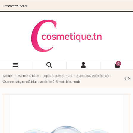
Aller au contenu principal
Contactez-nous
cosmetique.tn
0
Accueil
Maman & bébé
Repas & puériculture
Sucettes & Accessoires
Sucette baby rose & blue avec boite 0-6 mois bleu -nuk