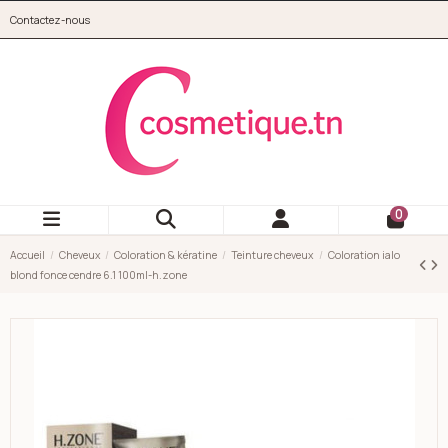
Aller au contenu principal
Contactez-nous
cosmetique.tn
0
Accueil
Cheveux
Coloration & kératine
Teinture cheveux
Coloration ialo
blond fonce cendre 6.1 100ml-h.zone