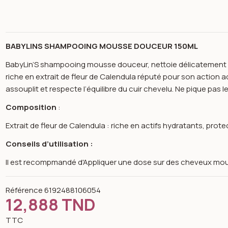
BABYLINS SHAMPOOING MOUSSE DOUCEUR 150ML
BabyLin’S shampooing mousse douceur, nettoie délicatement le
riche en extrait de fleur de Calendula réputé pour son actio
assouplit et respecte l’équilibre du cuir chevelu. Ne pique pas l
Composition
:
Extrait de fleur de Calendula : riche en actifs hydratants, prot
Conseils d’utilisation :
Il est recompmandé d'Appliquer une dose sur des cheveux moui
Référence
6192488106054
12,888 TND
n image gallery for Shampooing mousse douceur 150ml -babylin
TTC