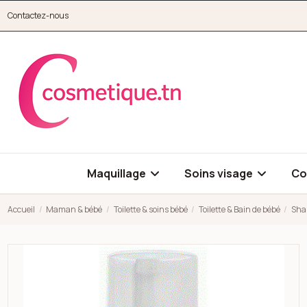
Aller au contenu principal
Contactez-nous
cosmetique.tn
Maquillage
Soins visage
Co
Accueil
Maman & bébé
Toilette & soins bébé
Toilette & Bain de bébé
Sha
Open high resolution image of Shampooing mousse douceur 15