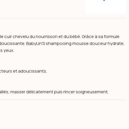
 cuir chevelu du nourrisson et du bébé. Grâce à sa formule
n adoucissante. BabyLin’S shampooing mousse douceur hydrate,
es yeux.
ecteurs et adoucissants.
llés, masser délicatement puis rincer soigneusement.
's