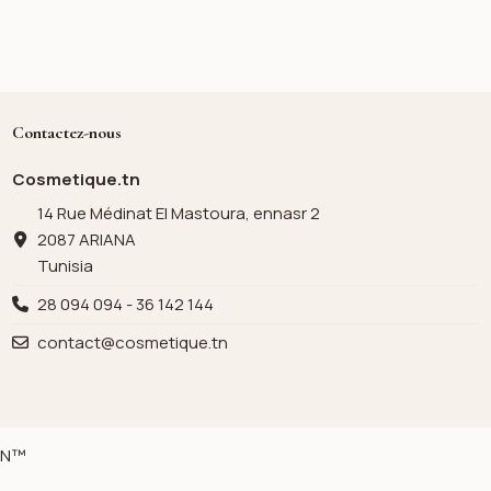
Contactez-nous
Cosmetique.tn
14 Rue Médinat El Mastoura, ennasr 2
2087 ARIANA
Tunisia
28 094 094 - 36 142 144
contact@cosmetique.tn
ION™