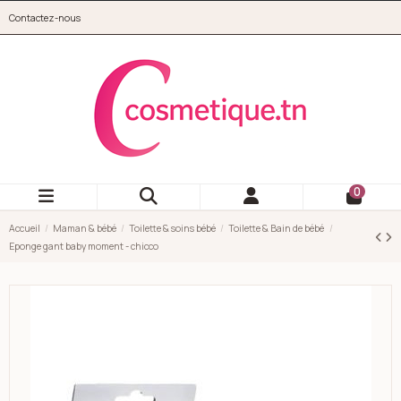
Aller au contenu principal
Contactez-nous
cosmetique.tn
0
Accueil
Maman & bébé
Toilette & soins bébé
Toilette & Bain de bébé
Eponge gant baby moment - chicco