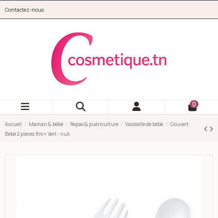
Aller au contenu principal
Contactez-nous
cosmetique.tn
0
Accueil
Maman & bébé
Repas & puériculture
Vaisselle de bébé
Couvert
Bébé 2 pièces 8m+ Vert - nuk