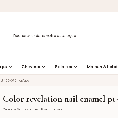
rps
Cheveux
Solaires
Maman & béb
l pt-105-070- topface
Color revelation nail enamel pt
-105-070- topface
-105-070- topface
Category:
Vernis à ongles
Brand:
Topface