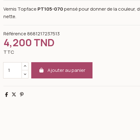
Vernis Topface
PT105-070
pensé pour donner de la couleur, d
nette.
Référence
8681217237513
4,200 TND
TTC
Ajouter au panier
Partager
Tweet
Pinterest
n image gallery for Color revelation nail enamel pt-105-070- top