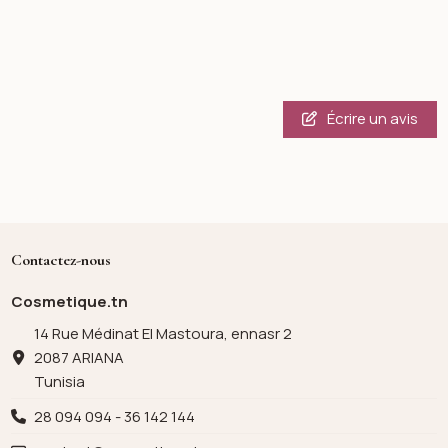
Écrire un avis
Contactez-nous
Cosmetique.tn
14 Rue Médinat El Mastoura, ennasr 2
2087 ARIANA
Tunisia
28 094 094 - 36 142 144