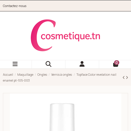
Aller au contenu principal
Contactez-nous
cosmetique.tn
0
Accueil
Maquillage
Ongles
Vernis à ongles
Topface Color revelation nail
enamel pt-105-003