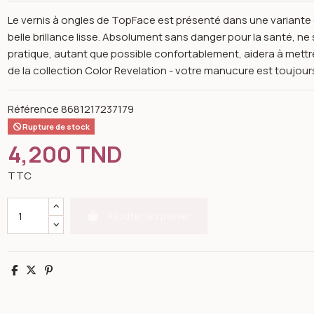
Le vernis à ongles de TopFace est présenté dans une variante 
belle brillance lisse. Absolument sans danger pour la santé, n
pratique, autant que possible confortablement, aidera à mettr
de la collection Color Revelation - votre manucure est toujours
Référence
8681217237179
Rupture de stock
4,200 TND
TTC
Ajouter au panier
Partager
Tweet
Pinterest
n image gallery for Color revelation nail enamel pt-105-036- top