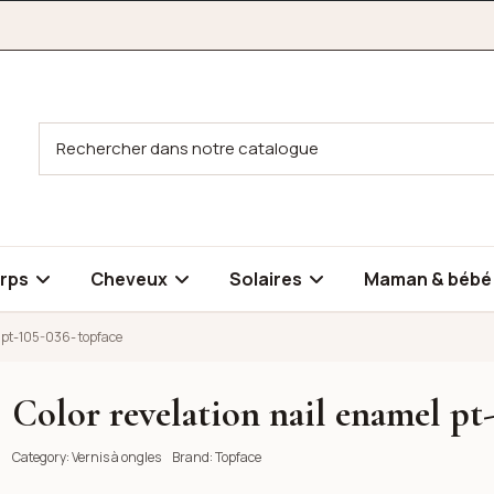
rps
Cheveux
Solaires
Maman & béb
l pt-105-036- topface
Color revelation nail enamel pt
-105-036- topface
-105-036- topface
Category:
Vernis à ongles
Brand:
Topface