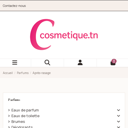
Aller au contenu principal
Contactez-nous
cosmetique.tn
0
Accueil
Parfums
Après-rasage
Parfums
Eaux de parfum
Eaux de toilette
Brumes
Déodorants