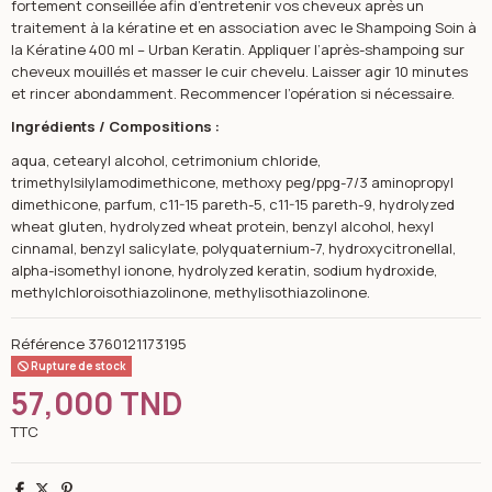
fortement conseillée afin d’entretenir vos cheveux après un
traitement à la kératine et en association avec le Shampoing Soin à
la Kératine 400 ml – Urban Keratin. Appliquer l’après-shampoing sur
cheveux mouillés et masser le cuir chevelu. Laisser agir 10 minutes
et rincer abondamment. Recommencer l’opération si nécessaire.
Ingrédients / Compositions :
aqua, cetearyl alcohol, cetrimonium chloride,
trimethylsilylamodimethicone, methoxy peg/ppg-7/3 aminopropyl
dimethicone, parfum, c11-15 pareth-5, c11-15 pareth-9, hydrolyzed
wheat gluten, hydrolyzed wheat protein, benzyl alcohol, hexyl
cinnamal, benzyl salicylate, polyquaternium-7, hydroxycitronellal,
alpha-isomethyl ionone, hydrolyzed keratin, sodium hydroxide,
methylchloroisothiazolinone, methylisothiazolinone.
Référence
3760121173195
Rupture de stock
57,000 TND
TTC
Partager
Tweet
Pinterest