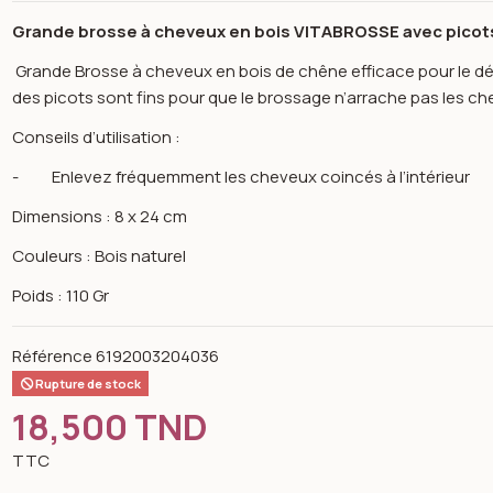
Grande brosse à cheveux en bois VITABROSSE avec picot
Grande Brosse à cheveux en bois de chêne efficace pour le d
des picots sont fins pour que le brossage n’arrache pas les ch
Conseils d’utilisation :
- Enlevez fréquemment les cheveux coincés à l’intérieur
Dimensions : 8 x 24 cm
Couleurs : Bois naturel
Poids : 110 Gr
Référence
6192003204036
Rupture de stock
18,500 TND
n image gallery for Brosse à cheveux pneumatique en bois 403 
TTC