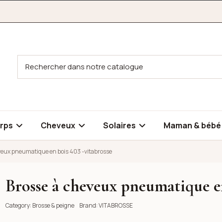
rps
Cheveux
Solaires
Maman & béb
veux pneumatique en bois 403 -vitabrosse
Brosse à cheveux pneumatique en
en bois 403 -vitabrosse
Category:
Brosse & peigne
Brand:
VITABROSSE