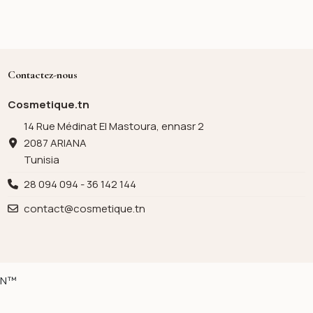
Contactez-nous
Cosmetique.tn
14 Rue Médinat El Mastoura, ennasr 2
2087 ARIANA
Tunisia
28 094 094 - 36 142 144
contact@cosmetique.tn
ION™