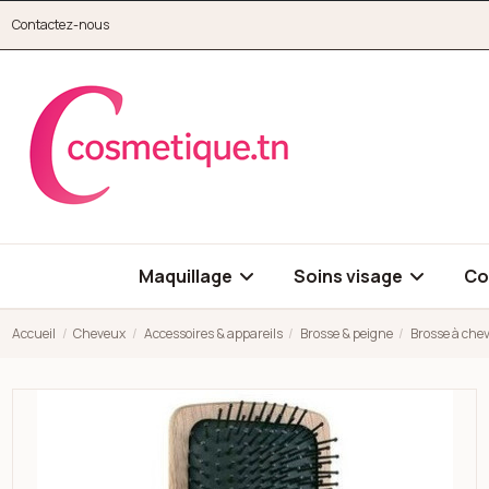
Aller au contenu principal
Contactez-nous
cosmetique.tn
Maquillage
Soins visage
Co
Accueil
Cheveux
Accessoires & appareils
Brosse & peigne
Brosse à che
Open high resolution image of Brosse à cheveux pneumatique 