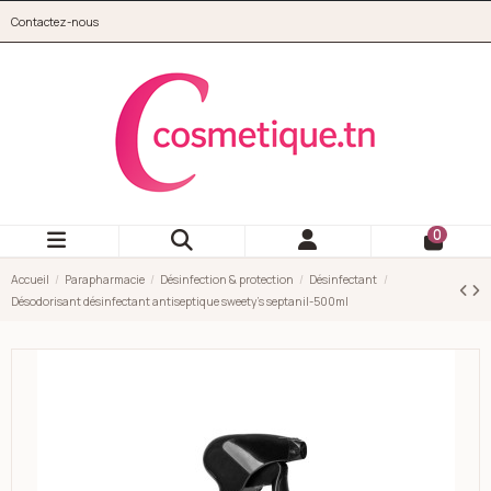
Aller au contenu principal
Contactez-nous
cosmetique.tn
0
Accueil
Parapharmacie
Désinfection & protection
Désinfectant
Désodorisant désinfectant antiseptique sweety's septanil-500ml