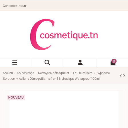
Aller au contenu principal
Contactez-nous
cosmetique.tn
0
Accueil
Soins visage
Nettoyer & démaquiller
Eau micellaire
Byphasse
Solution Micellaire Démaquillante 4 en 1 Biphasique Waterproof 100ml
NOUVEAU