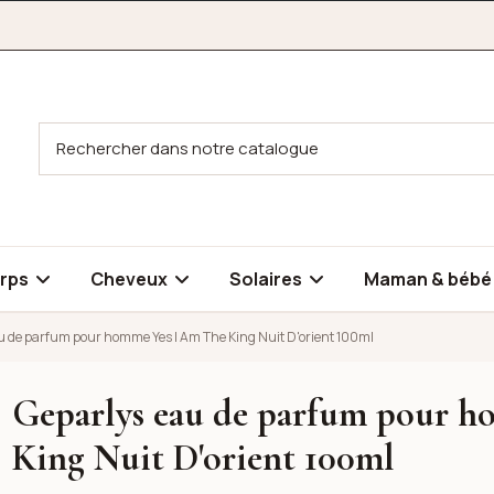
rps
Cheveux
Solaires
Maman & béb
u de parfum pour homme Yes I Am The King Nuit D'orient 100ml
Geparlys eau de parfum pour h
mme Yes I Am The King Nuit D'orient 100ml
mme Yes I Am The King Nuit D'orient 100ml
King Nuit D'orient 100ml