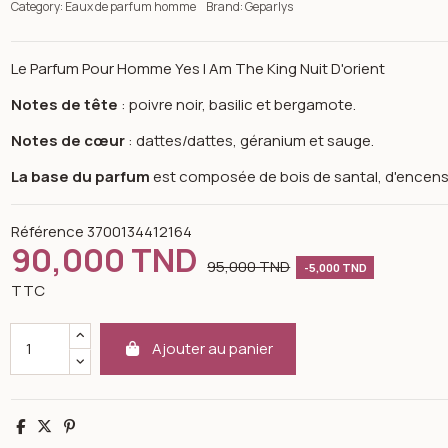
Category:
Eaux de parfum homme
Brand:
Geparlys
Le Parfum Pour Homme Yes I Am The King Nuit D'orient
Notes de tête
: poivre noir, basilic et bergamote.
Notes de cœur
: dattes/dattes, géranium et sauge.
La base du parfum
est composée de bois de santal, d'encens
Référence
3700134412164
90,000 TND
95,000 TND
-5,000 TND
TTC
Ajouter au panier
n image gallery for Geparlys eau de parfum pour homme Yes I Am 
Partager
Tweet
Pinterest