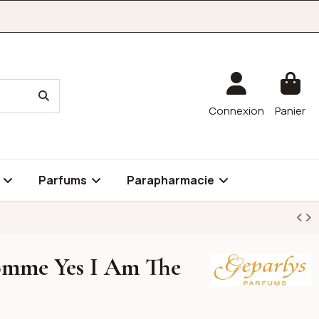
Connexion
Panier
é
Parfums
Parapharmacie
omme Yes I Am The
Geparlys