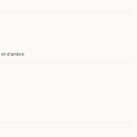
 et d'ambre.
The King Nuit D'orient 100ml