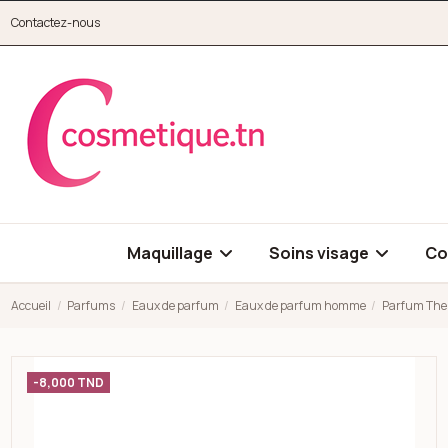
Aller au contenu principal
Contactez-nous
cosmetique.tn
Maquillage
Soins visage
Co
Accueil
Parfums
Eaux de parfum
Eaux de parfum homme
Parfum The
Open high resolution image of Parfum The Essentials Master
-8,000 TND