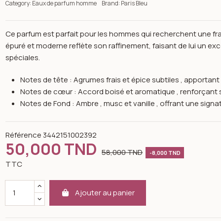
Category:
Eaux de parfum homme
Brand:
Paris Bleu
Ce parfum est parfait pour les hommes qui recherchent une fra
épuré et moderne reflète son raffinement, faisant de lui un e
spéciales.
Notes de tête : Agrumes frais et épice subtiles , apportan
Notes de cœur : Accord boisé et aromatique , renforçant 
Notes de Fond : Ambre , musc et vanille , offrant une sign
Référence
3442151002392
50,000 TND
58,000 TND
-8,000 TND
TTC
Ajouter au panier
n image gallery for Parfum The Essentials Master Sense EDP - 