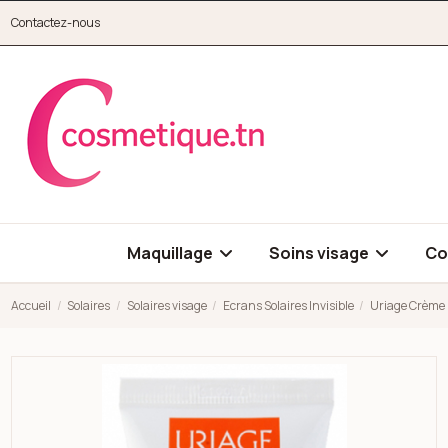
Aller au contenu principal
Contactez-nous
cosmetique.tn
Maquillage
Soins visage
Co
Accueil
Solaires
Solaires visage
Ecrans Solaires Invisible
Uriage Crème 
Open high resolution image of Uriage Crème Extrême SPF 90, 5