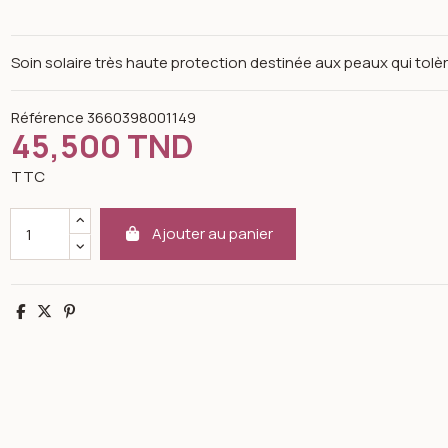
Soin solaire très haute protection destinée aux peaux qui tolèr
Référence
3660398001149
45,500 TND
TTC
Ajouter au panier
Partager
Tweet
Pinterest
n image gallery for Uriage Crème Extrême SPF 90, 50ml