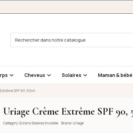
rps
Cheveux
Solaires
Maman & béb
Extrême SPF 90, 50ml
Uriage Crème Extrême SPF 90, 
0ml
Category:
Ecrans Solaires Invisible
Brand:
Uriage