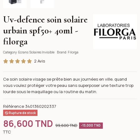
Uv-defence soin solaire
Filorga
urbain spf50+ 40ml -
filorga
Category:
Ecrans Solaires Invisible
Brand:
Filorga
2 Avis
Ce soin solaire visage se prête bien aux journées en ville, quand
vous voulez protéger votre peau sans superposer une texture trop
lourde sous le maquillage ou la routine du matin.
Référence
3401360202337
Rupture de stock
86,600 TND
99,600 TND
-13,000 TND
TTC