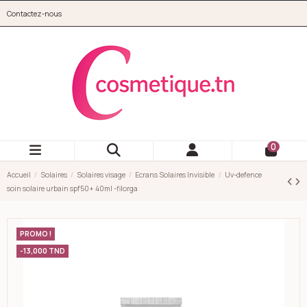
Aller au contenu principal
Contactez-nous
cosmetique.tn
0
Accueil
Solaires
Solaires visage
Ecrans Solaires Invisible
Uv-defence
soin solaire urbain spf50+ 40ml -filorga
PROMO !
-13,000 TND