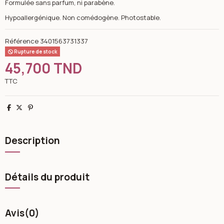
Formulée sans parfum, ni parabène.
Hypoallergénique. Non comédogène. Photostable.
Référence
3401563731337
Rupture de stock
45,700 TND
TTC
Partager
Tweet
Pinterest
Description
Détails du produit
Avis
(0)