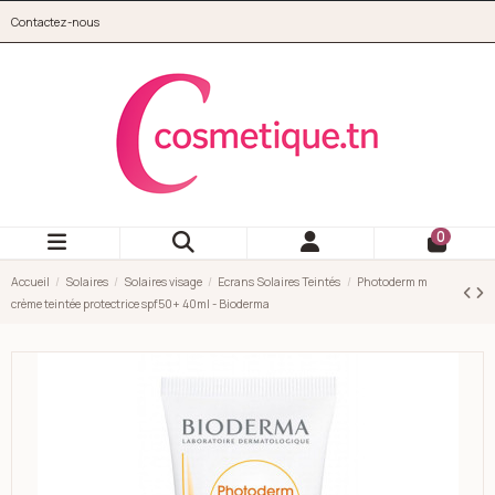
Aller au contenu principal
Contactez-nous
cosmetique.tn
0
Accueil
Solaires
Solaires visage
Ecrans Solaires Teintés
Photoderm m
crème teintée protectrice spf50+ 40ml - Bioderma