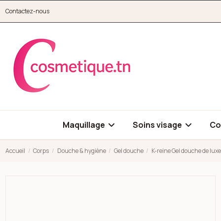
Aller au contenu principal
Contactez-nous
cosmetique.tn
Maquillage
Soins visage
Co
Accueil
Corps
Douche & hygiène
Gel douche
K-reine Gel douche de lux
Open high resolution image of K-reine Gel douche de luxe wish