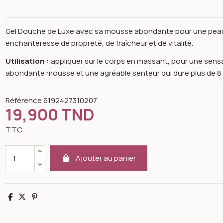
Gel Douche de Luxe avec sa mousse abondante pour une peau
enchanteresse de propreté, de fraîcheur et de vitalité.
Utilisation :
appliquer sur le corps en massant, pour une sensat
abondante mousse et une agréable senteur qui dure plus de 8 
Référence
6192427310207
19,900 TND
TTC
Ajouter au panier
Partager
Tweet
Pinterest
n image gallery for K-reine Gel douche de luxe wishes 300 ml