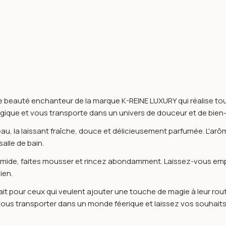
de beauté enchanteur de la marque K-REINE LUXURY qui réalise t
gique et vous transporte dans un univers de douceur et de bien-
u, la laissant fraîche, douce et délicieusement parfumée. L'ar
lle de bain.
humide, faites mousser et rincez abondamment. Laissez-vous emp
ien.
fait pour ceux qui veulent ajouter une touche de magie à leur ro
vous transporter dans un monde féerique et laissez vos souhaits s