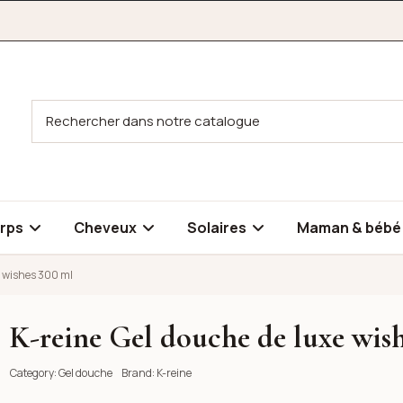
rps
Cheveux
Solaires
Maman & béb
e wishes 300 ml
K-reine Gel douche de luxe wis
es 300 ml
Category:
Gel douche
Brand:
K-reine