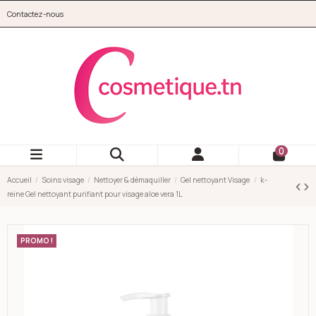
Aller au contenu principal
Contactez-nous
cosmetique.tn
0
Accueil
Soins visage
Nettoyer & démaquiller
Gel nettoyant Visage
k-
reine Gel nettoyant purifiant pour visage aloe vera 1L
PROMO !