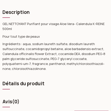
Description
GEL NETTOYANT Purifiant pour visage Aloe Vera- Calendula K-REINE
500ml
Pour tout type de peaux
Ingrédients : aqua, sodium laureth sulfate, disodium laureth
sulfouccinate, cocamidopropyl betaine, aloe barbadensis extract,
Calendula officinalis flower Extract, cocamide DEA, disodium PEG-8
palm glyceride sulfosuccinate, PEG-7 glyceryl cocoate,
polyquaterni-um-7, fragrance, panthenol, methylchloroisothiazoli-
none, chloroisothiazolinone.
Détails du produit
Avis
(0)