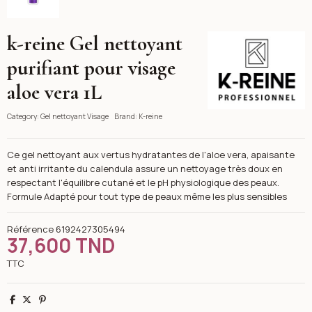
k-reine Gel nettoyant
K-reine
purifiant pour visage
aloe vera 1L
Category:
Gel nettoyant Visage
Brand:
K-reine
Ce gel nettoyant aux vertus hydratantes de l'aloe vera, apaisante
et anti irritante du calendula assure un nettoyage très doux en
respectant l'équilibre cutané et le pH physiologique des peaux.
Formule Adapté pour tout type de peaux même les plus sensibles
Référence
6192427305494
37,600 TND
TTC
Partager
Tweet
Pinterest