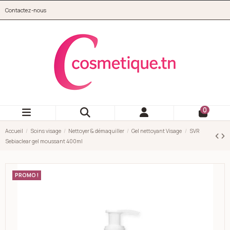
Aller au contenu principal
Contactez-nous
cosmetique.tn
0
Accueil
Soins visage
Nettoyer & démaquiller
Gel nettoyant Visage
SVR
Sebiaclear gel moussant 400ml
PROMO !