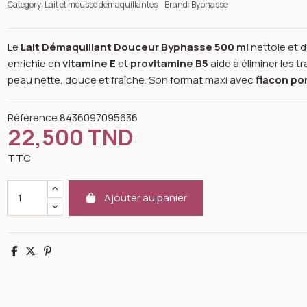
Category:
Lait et mousse démaquillantes
Brand:
Byphasse
Le
Lait Démaquillant Douceur Byphasse 500 ml
nettoie et d
enrichie en
vitamine E
et
provitamine B5
aide à éliminer les t
peau nette, douce et fraîche. Son format maxi avec
flacon p
Référence
8436097095636
22,500 TND
TTC
Ajouter au panier
Partager
Tweet
Pinterest
n image gallery for Byphasse Lait Démaquillant Douceur Visage