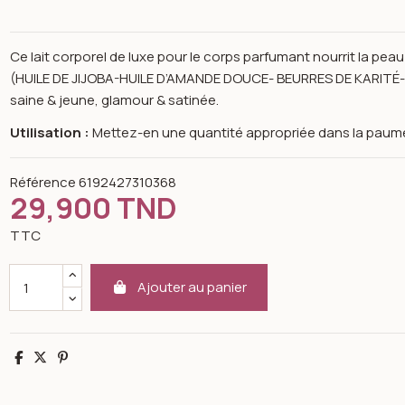
Ce lait corporel de luxe pour le corps parfumant nourrit la peau 
(HUILE DE JIJOBA-HUILE D’AMANDE DOUCE- BEURRES DE KARITÉ- V
saine & jeune, glamour & satinée.
Utilisation :
Mettez-en une quantité appropriée dans la paume 
Référence
6192427310368
29,900 TND
TTC
Ajouter au panier
Partager
Tweet
Pinterest
n image gallery for K-reine Lait de corps senteur after eleven 200