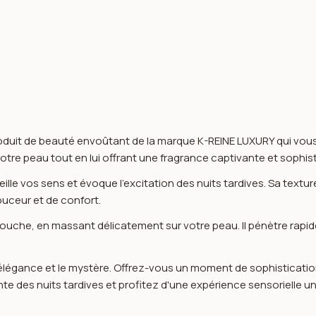
 produit de beauté envoûtant de la marque K-REINE LUXURY qui vo
votre peau tout en lui offrant une fragrance captivante et sophis
veille vos sens et évoque l'excitation des nuits tardives. Sa text
ouceur et de confort.
douche, en massant délicatement sur votre peau. Il pénètre rapi
 l'élégance et le mystère. Offrez-vous un moment de sophisticat
 des nuits tardives et profitez d'une expérience sensorielle u