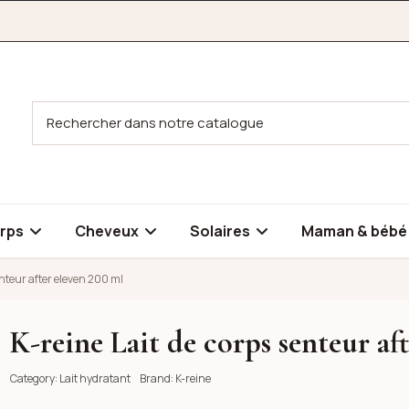
rps
Cheveux
Solaires
Maman & béb
enteur after eleven 200 ml
K-reine Lait de corps senteur af
ter eleven 200 ml
Category:
Lait hydratant
Brand:
K-reine