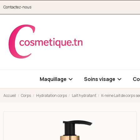
Aller au contenu principal
Contactez-nous
cosmetique.tn
Maquillage
Soins visage
Co
Accueil
Corps
Hydratation corps
Lait hydratant
K-reine Lait de corps s
Open high resolution image of K-reine Lait de corps senteur af