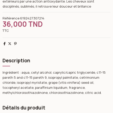
extérieurs par une action antioxydante. Les cheveux sont
disciplinés, sublimés, il retrouve leur douceur et brillance
Référence
6192427307214
36,000 TND
TTC
Partager
Tweet
Pinterest
Description
Ingrédient : aqua, cetyl alcohol, caprylic/capric triglyceride, c11-15
pareth 5 and c11-15 pareth 9, isopropyl palmitate, cetrimonium
chloride, isopropyl myristate, grape (vitis vinifera) seed oil,
tocopheryl acetate, paraffinium liquidium, fragrance,
methylchloroisothiazolinone, chloroisothiazolinone, citric acid.
Détails du produit