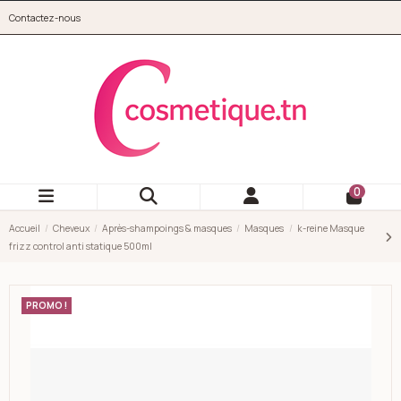
Aller au contenu principal
Contactez-nous
cosmetique.tn
0
Accueil
Cheveux
Après-shampoings & masques
Masques
k-reine Masque
frizz control anti statique 500ml
PROMO !