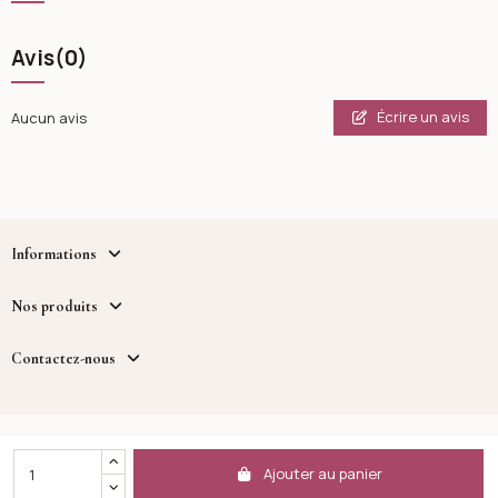
Avis
(0)
Écrire un avis
Aucun avis
Informations
Nos produits
Contactez-nous
Copyright - Cosmetique.tn - un service fourni par MWB
DISTRIBUTION™
Ajouter au panier
Facebook
Instagram