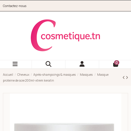
Aller au contenu principal
Contactez-nous
cosmetique.tn
0
Accueil
Cheveux
Après-shampoings & masques
Masques
Masque
proteine de soie 200ml-xtrem keratin