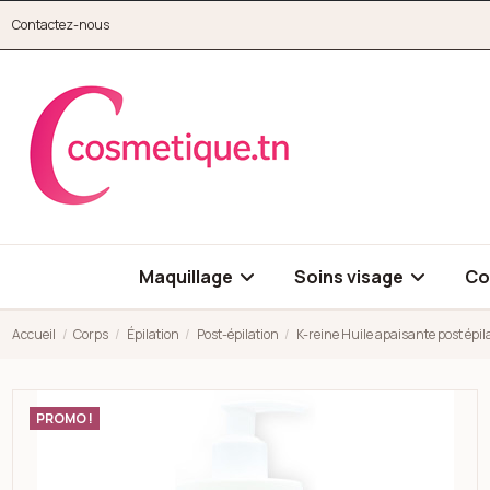
Aller au contenu principal
Contactez-nous
cosmetique.tn
Maquillage
Soins visage
Co
Accueil
Corps
Épilation
Post-épilation
K-reine Huile apaisante post épil
Open high resolution image of K-reine Huile apaisante post épi
PROMO !