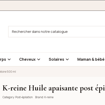
rps
Cheveux
Solaires
Maman & béb
atoire 500 ml
K-reine Huile apaisante post épi
latoire 500 ml
Category:
Post-épilation
Brand:
K-reine