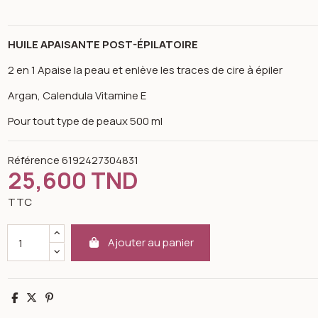
HUILE APAISANTE POST-ÉPILATOIRE
2 en 1 Apaise la peau et enlève les traces de cire à épiler
Argan, Calendula Vitamine E
Pour tout type de peaux 500 ml
Référence
6192427304831
25,600 TND
TTC
Ajouter au panier
n image gallery for K-reine Huile apaisante post épilatoire 500 ml
Partager
Tweet
Pinterest