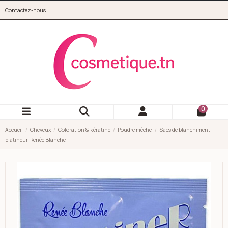
Aller au contenu principal
Contactez-nous
cosmetique.tn
0
Accueil
Cheveux
Coloration & kératine
Poudre mèche
Sacs de blanchiment
platineur-Renée Blanche