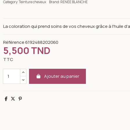
Category:
Teinture cheveux
Brand:
RENÉE BLANCHE
La coloration qui prend soins de vos cheveux grâce à l'huile d'ar
Référence
6192488202060
5,500 TND
TTC
Ajouter au panier
Partager
Tweet
Pinterest
n image gallery for Teinture cheveux châtain clair rouge irise 5.