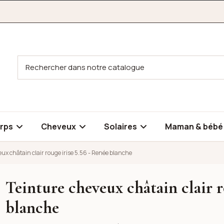
rps
Cheveux
Solaires
Maman & béb
ux châtain clair rouge irise 5.56 - Renée blanche
Teinture cheveux châtain clair r
ouge irise 5.56 - Renée blanche
blanche