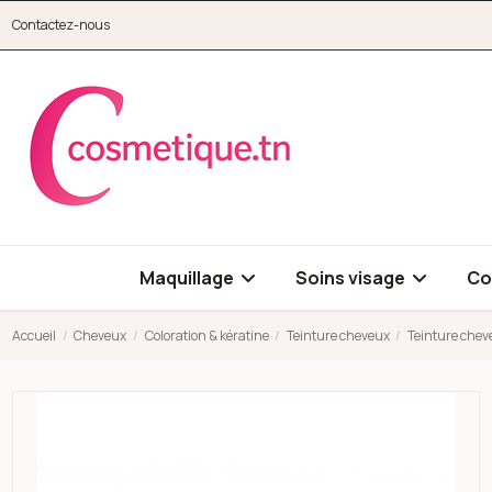
Aller au contenu principal
Contactez-nous
cosmetique.tn
Maquillage
Soins visage
Co
Accueil
Cheveux
Coloration & kératine
Teinture cheveux
Teinture cheve
Open high resolution image of Teinture cheveux châtain clair r