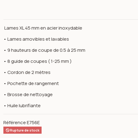
Lames XL 45 mm en acier inoxydable
• Lames amovibles et lavables
• 9 hauteurs de coupe de 0.5 à 25 mm
• 8 guide de coupes ( 1-25 mm )
• Cordon de 2 mètres
• Pochette de rangement
• Brosse de nettoyage
• Huile lubrifiante
n image gallery for Tondeuse à cheveux e756e noir - babyliss
Référence
E756E
Rupture de stock