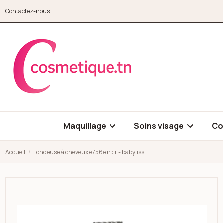
Aller au contenu principal
Contactez-nous
cosmetique.tn
Maquillage
Soins visage
Co
Accueil
Tondeuse à cheveux e756e noir - babyliss
Open high resolution image of Tondeuse à cheveux e756e noir 