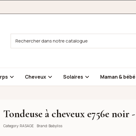
rps
Cheveux
Solaires
Maman & béb
Tondeuse à cheveux e756e noir -
- babyliss
Category:
RASAGE
Brand:
Babyliss