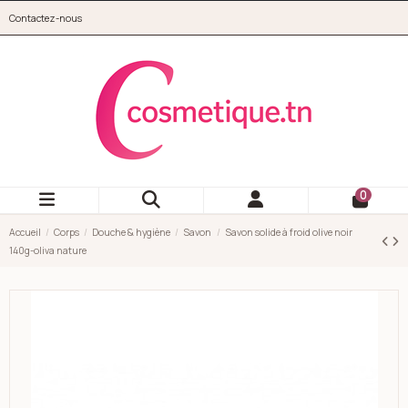
Aller au contenu principal
Contactez-nous
cosmetique.tn
0
Accueil
Corps
Douche & hygiène
Savon
Savon solide à froid olive noir
140g-oliva nature