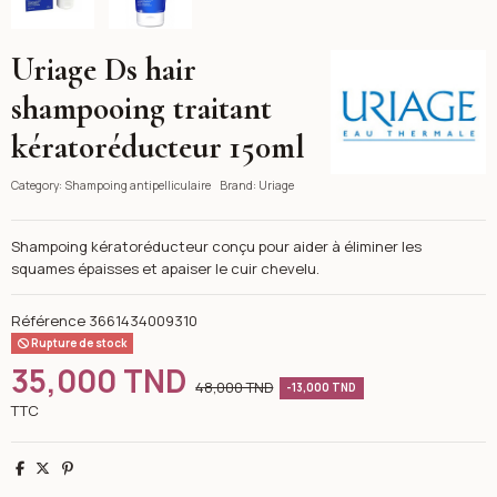
Uriage Ds hair
Uriage
shampooing traitant
kératoréducteur 150ml
Category:
Shampoing antipelliculaire
Brand:
Uriage
Shampoing kératoréducteur conçu pour aider à éliminer les
squames épaisses et apaiser le cuir chevelu.
Référence
3661434009310
Rupture de stock
35,000 TND
48,000 TND
-13,000 TND
TTC
Partager
Tweet
Pinterest