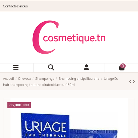
Aller au contenu principal
Contactez-nous
cosmetique.tn
0
Accueil
Cheveux
Shampoings
Shampoing antipelliculaire
Uriage Ds
hair shampooing traitant kératoréducteur 150ml
-13,000 TND