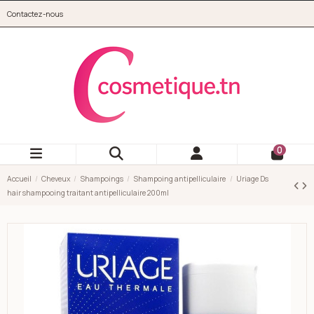
Aller au contenu principal
Contactez-nous
cosmetique.tn
0
Accueil
Cheveux
Shampoings
Shampoing antipelliculaire
Uriage Ds
hair shampooing traitant antipelliculaire 200ml