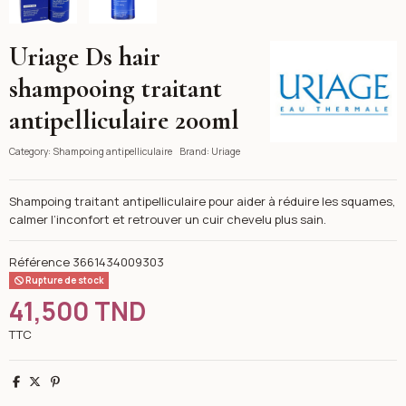
Uriage Ds hair
Uriage
shampooing traitant
antipelliculaire 200ml
Category:
Shampoing antipelliculaire
Brand:
Uriage
Shampoing traitant antipelliculaire pour aider à réduire les squames,
calmer l’inconfort et retrouver un cuir chevelu plus sain.
Référence
3661434009303
Rupture de stock
41,500 TND
TTC
Partager
Tweet
Pinterest