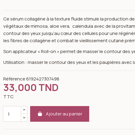
Ce sérum collagène à la texture fluide stimule la production de
végétaux de mimosa, aloe vera, calendula avec de la provitami
contour des yeux jusqu’au cœur des cellules pour une régénérat
les fibres de collagène et combat le vieillissement cutané pré
Son applicateur « Roll-on » permet de masser le contour des ye
Utilisation : masser le contour des yeux et les paupières avec la 
Référence
6192427307498
33,000 TND
TTC
Ajouter au panier
Open image gallery for K-reine Sérum collagène contour yeux 20 ml