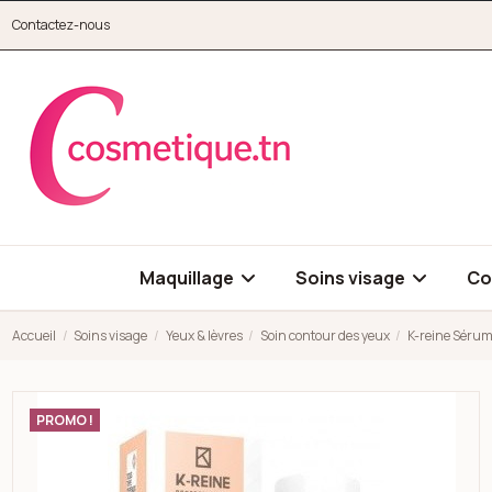
Aller au contenu principal
Contactez-nous
cosmetique.tn
Maquillage
Soins visage
Co
Accueil
Soins visage
Yeux & lèvres
Soin contour des yeux
K-reine Sérum
Open high resolution image of K-reine Sérum collagène contou
PROMO !