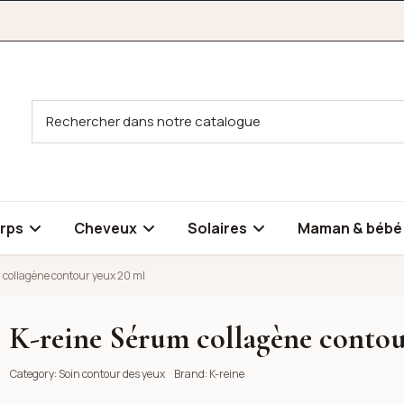
rps
Cheveux
Solaires
Maman & béb
 collagène contour yeux 20 ml
K-reine Sérum collagène contou
r yeux 20 ml
Category:
Soin contour des yeux
Brand:
K-reine