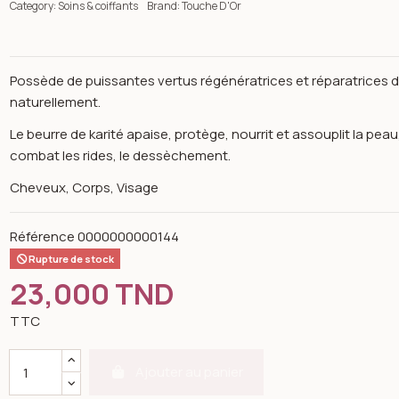
Category:
Soins & coiffants
Brand:
Touche D'Or
Possède de puissantes vertus régénératrices et réparatrices de 
naturellement.
Le beurre de karité apaise, protège, nourrit et assouplit la peau
combat les rides, le dessèchement.
Cheveux, Corps, Visage
Référence
0000000000144
Rupture de stock
23,000 TND
TTC
Open image gallery for Beurre de karite brut non raffi
Ajouter au panier