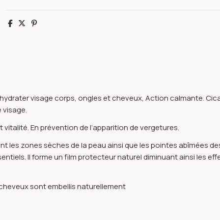
Partager
Tweet
Pinterest
t hydrater visage corps, ongles et cheveux, Action calmante. Cicat
e visage.
vitalité. En prévention de l’apparition de vergetures.
nt les zones sèches de la peau ainsi que les pointes abîmées des
entiels. Il forme un film protecteur naturel diminuant ainsi les e
es cheveux sont embellis naturellement