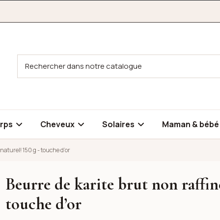
rps
Cheveux
Solaires
Maman & béb
naturel! 150 g - touche d’or
Beurre de karite brut non raffin
 100% naturel! 150 g - touche d’or
 100% naturel! 150 g - touche d’or
touche d’or