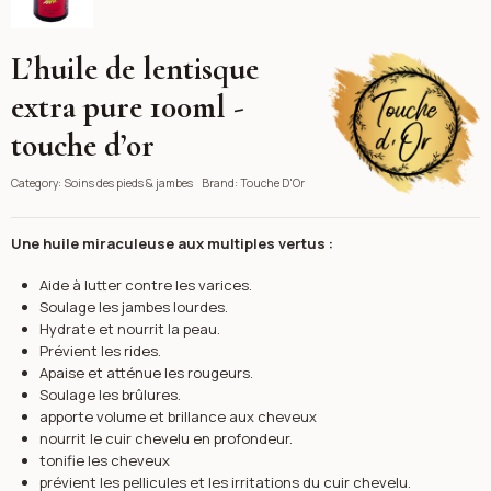
L’huile de lentisque
Touche D'Or
extra pure 100ml -
touche d’or
Category:
Soins des pieds & jambes
Brand:
Touche D'Or
Une huile miraculeuse aux multiples vertus :
Aide à lutter contre les varices.
Soulage les jambes lourdes.
Hydrate et nourrit la peau.
Prévient les rides.
Apaise et atténue les rougeurs.
Soulage les brûlures.
apporte volume et brillance aux cheveux
nourrit le cuir chevelu en profondeur.
tonifie les cheveux
prévient les pellicules et les irritations du cuir chevelu.