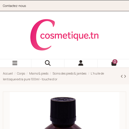
Aller au contenu principal
Contactez-nous
cosmetique.tn
0
Accueil
Corps
Mains & pieds
Soins des pieds & jambes
L’huile de
lentisque extra pure 100ml - touche d’or