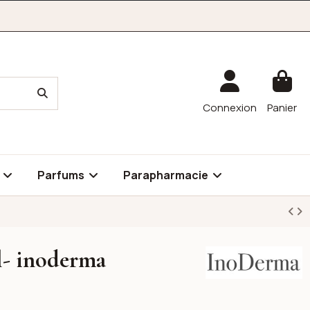
Connexion
Panier
é
Parfums
Parapharmacie
l- inoderma
InoDerma