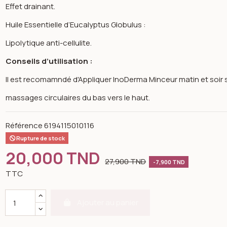
Effet drainant.
Huile Essentielle d’Eucalyptus Globulus :
Lipolytique anti-cellulite.
Conseils d’utilisation :
Il est recomamndé d'Appliquer InoDerma Minceur matin et soir s
massages circulaires du bas vers le haut.
Référence
6194115010116
Rupture de stock
20,000 TND
27,900 TND
-7,900 TND
TTC
Ajouter au panier