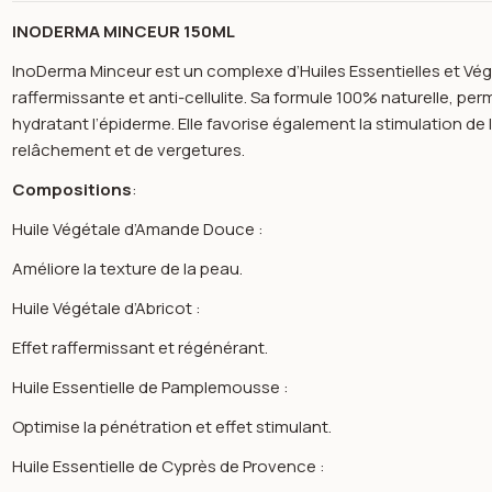
INODERMA MINCEUR 150ML
InoDerma Minceur est un complexe d’Huiles Essentielles et Vé
raffermissante et anti-cellulite. Sa formule 100% naturelle, perme
hydratant l’épiderme. Elle favorise également la stimulation de 
relâchement et de vergetures.
Compositions
:
Huile Végétale d’Amande Douce :
Améliore la texture de la peau.
Huile Végétale d’Abricot :
Effet raffermissant et régénérant.
Huile Essentielle de Pamplemousse :
Optimise la pénétration et effet stimulant.
n image gallery for Huile minceur de massage 150ml- inoderma
Huile Essentielle de Cyprès de Provence :