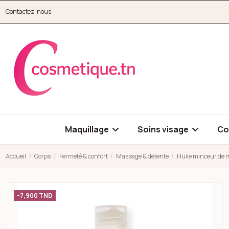
Aller au contenu principal
Contactez-nous
cosmetique.tn
Maquillage
Soins visage
Co
Accueil
Corps
Fermeté & confort
Massage & détente
Huile minceur de 
Open high resolution image of Huile minceur de massage 150m
-7,900 TND