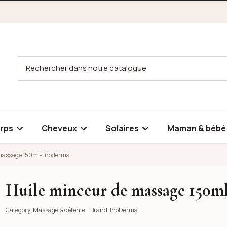
rps
Cheveux
Solaires
Maman & béb
massage 150ml- inoderma
Huile minceur de massage 150m
l- inoderma
Category:
Massage & détente
Brand:
InoDerma