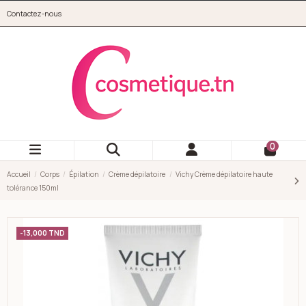
Aller au contenu principal
Contactez-nous
cosmetique.tn
0
Accueil
Corps
Épilation
Crème dépilatoire
Vichy Crème dépilatoire haute
tolérance 150ml
-13,000 TND